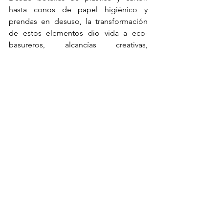
hasta conos de papel higiénico y 
prendas en desuso, la transformación 
de estos elementos dio vida a eco-
basureros, alcancías creativas, 
organizadores de animalitos, zapateras 
ecológicas y encantadoras eco-
macetas.
En este emocionante viaje hacia un 
futuro más verde, nuestros jóvenes no 
solo demostraron su ingenio, sino 
también su compromiso con el medio 
ambiente. ¡Acompáñanos en esta 
travesía hacia un Trujillo más ecológico 
y sostenible!
Comentarios