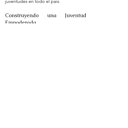
juventudes en todo el país.
Construyendo una Juventud 
Empoderada
Con encuentros como este, se refuerza 
la visión de que la colaboración entre 
entidades gubernamentales y 
organizaciones juveniles es esencial 
para el progreso del país. YMCA Perú 
reafirma su compromiso de liderar 
iniciativas que inspiren y empoderen a 
las nuevas generaciones.
📢 Sigue nuestras 
redes sociales
  para 
conocer más sobre proyectos y 
actividades conjuntas. 
¡Unidos por una juventud con más 
oportunidades!