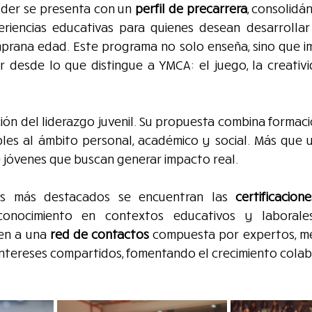
líder se presenta con un 
perfil de precarrera
, consolidá
riencias educativas para quienes desean desarrollar 
prana edad. Este programa no solo enseña, sino que imp
r desde lo que distingue a YMCA: el juego, la creativi
ción del liderazgo juvenil. Su propuesta combina formació
bles al ámbito personal, académico y social. Más que u
 jóvenes que buscan generar impacto real.
ios más destacados se encuentran las 
certificacion
conocimiento en contextos educativos y laborales
en a una 
red de contactos
 compuesta por expertos, me
intereses compartidos, fomentando el crecimiento colab