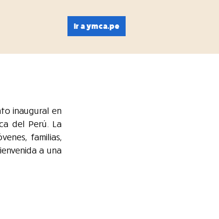
Ir a ymca.pe
to inaugural en 
ca del Perú. La 
venes, familias, 
ienvenida a una 