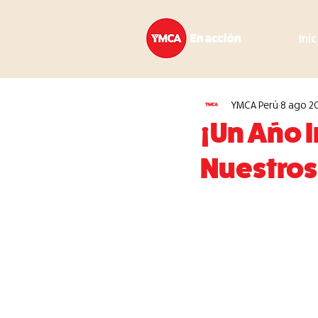
Ini
YMCA Perú
8 ago 2
¡Un Año 
Nuestros