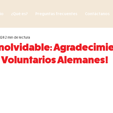
cio
¿Qué es?
Preguntas frecuentes
Contáctanos
024
2 min de lectura
Inolvidable: Agradecimi
 Voluntarios Alemanes!