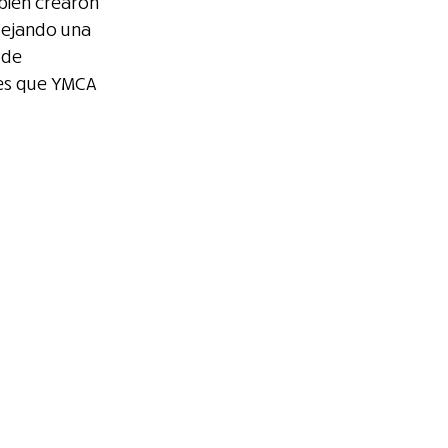
bién crearon 
dejando una 
 de 
res que YMCA 