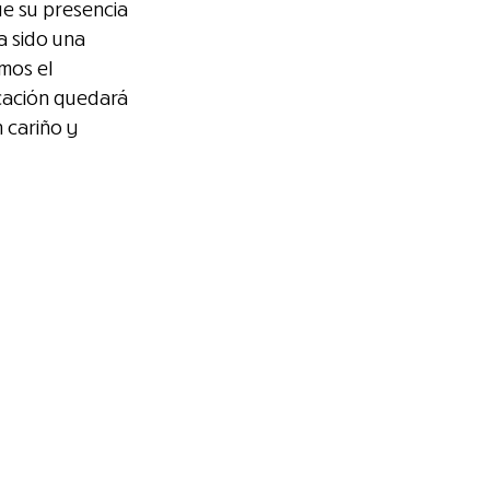
e su presencia 
 sido una 
mos el 
icación quedará 
 cariño y 