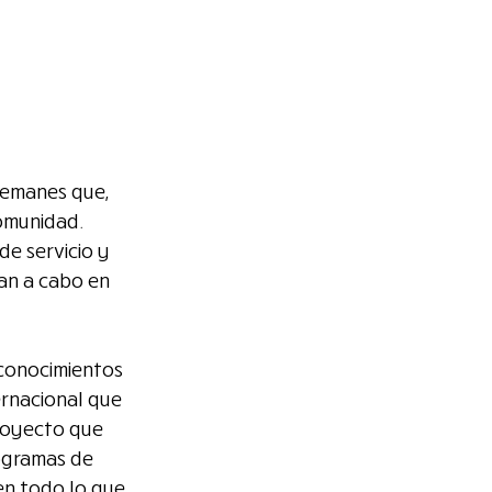
lemanes que, 
omunidad. 
e servicio y 
van a cabo en 
conocimientos 
ernacional que 
royecto que 
ogramas de 
en todo lo que 