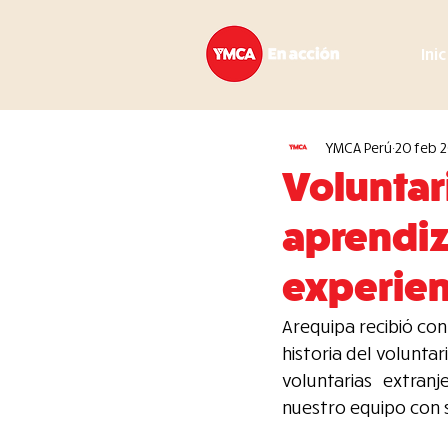
Ini
YMCA Perú
20 feb 
Voluntar
aprendiz
experien
Arequipa recibió con
historia del volunta
voluntarias extran
nuestro equipo con 