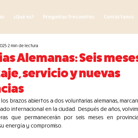
cio
¿Qué es?
Preguntas frecuentes
Contáctanos
2025
2 min de lectura
ias Alemanas: Seis mese
aje, servicio y nuevas
cias
 los brazos abiertos a dos voluntarias alemanas, marcand
riado internacional en la ciudad. Después de años, volvim
jeras que permanecerán por seis meses en provincia,
su energía y compromiso.