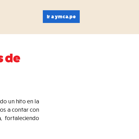
Ir a ymca.pe
s de
o un hito en la 
os a contar con 
 fortaleciendo 