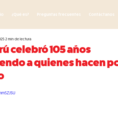
cio
¿Qué es?
Preguntas frecuentes
Contáctanos
025
2 min de lectura
ú celebró 105 años
endo a quienes hacen p
o
NhmSZJSU