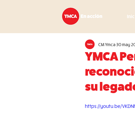
Ini
CM Ymca
30 may 2
YMCA Per
reconoci
su legad
https://youtu.be/VKD