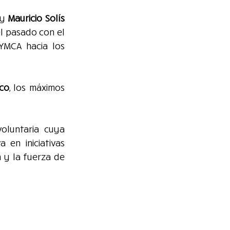
y 
Mauricio Solís 
l pasado con el 
YMCA hacia los 
nco
, los máximos 
voluntaria cuya 
en iniciativas 
 y la fuerza de 