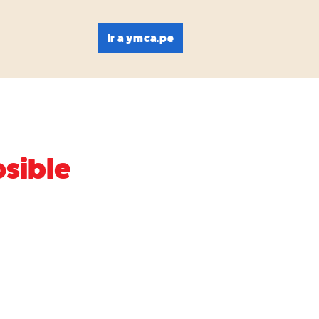
Ir a ymca.pe
osible