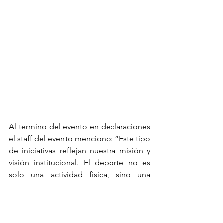
Al termino del evento en declaraciones 
el staff del evento menciono: “Este tipo 
de iniciativas reflejan nuestra misión y 
visión institucional. El deporte no es 
solo una actividad física, sino una 
herramienta para educar, unir y 
transformar vidas”.
Reflejando y demostrando una vez más 