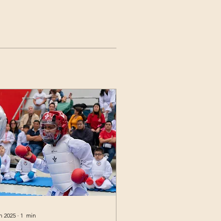
un 2025
∙
1
min