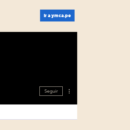
Ir a ymca.pe
Más acciones
Seguir