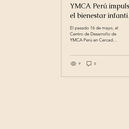
YMCA Perú impul
el bienestar infanti
con campaña
El pasado 16 de mayo, el
médica gratuita en
Centro de Desarrollo de
YMCA Perú en Cercado
el Cercado de Lim
de Lima se convirtió en
un espacio de cuidado,
compromiso y...
9
0