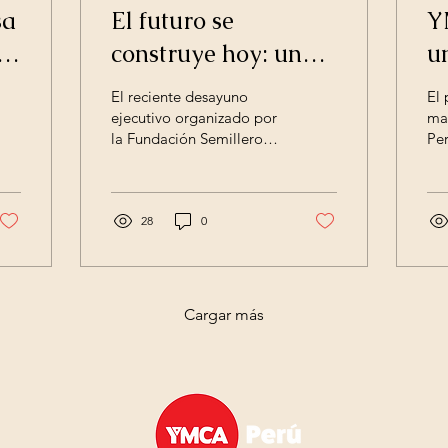
sa
El futuro se
Y
l
construye hoy: una
u
propuesta que invita
c
El reciente desayuno
El
a sumar por la niñez
K
ejecutivo organizado por
ma
la Fundación Semillero
Per
a
y el desarrollo
de Campeones no fue un
ent
colectivo
evento más. Fue un acto
dep
de profundo...
rea
28
0
Cargar más