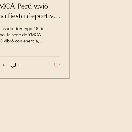
MCA Perú vivió
na fiesta deportiva
on su Torneo de
 pasado domingo 18 de
arate
yo, la sede de YMCA
ú vibró con energía,
usiasmo y espíritu
ortivo durante la
lización de la...
4
0