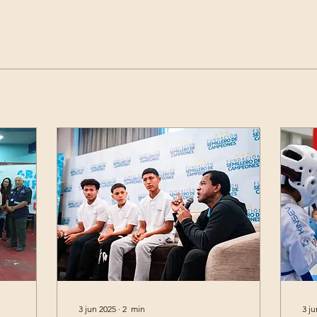
3 jun 2025
∙
2
min
3 j