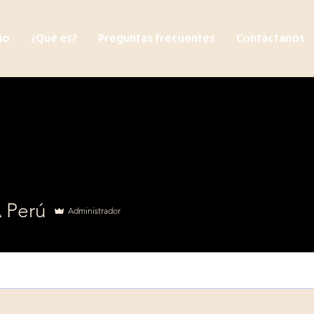
cio
¿Qué es?
Preguntas frecuentes
Contáctanos
 Perú
Administrador