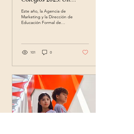
proyecto creativo y
Este año, la Agencia de
colaborativo
Marketing y la Dirección de
Educación Formal de
YMCA llevaron a cabo un
proyecto diferente con un
material clave...
101
0