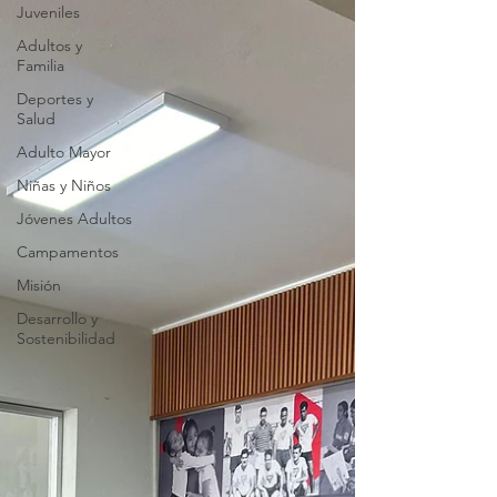
Juveniles
Adultos y
Familia
Deportes y
Salud
Adulto Mayor
Niñas y Niños
Jóvenes Adultos
Campamentos
Misión
Desarrollo y
Sostenibilidad