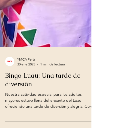
YMCA Perú
30 ene 2025
1 min de lectura
Bingo Luau: Una tarde de
diversión
Nuestra actividad especial para los adultos
mayores estuvo llena del encanto del Luau,