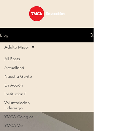
Blog
Adulto Mayor
All Posts
Adulto
Actualidad
Nuestra Gente
Mayor
En Acción
Institucional
Voluntariado y
Liderazgo
YMCA Colegios
YMCA Voz