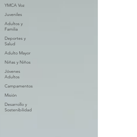
YMCA Voz
Juveniles
Adultos y
Familia
Deportes y
Salud
Adulto Mayor
Niñas y Niños
Jóvenes
Adultos
Campamentos
Misión
Desarrollo y
Sostenibilidad